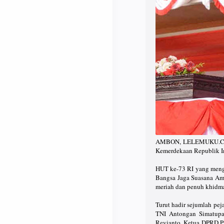
AMBON, LELEMUKU.COM -
Kemerdekaan Republik I
HUT ke-73 RI yang menga
Bangsa Jaga Suasana Am
meriah dan penuh khidma
Turut hadir sejumlah pe
TNI Antongan Simatupan
Revianto, Ketua DPRD P