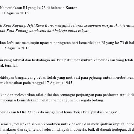
Kemerdekaan RI yang ke 73 di halaman Kantor
 17 Agustus 2018.
i Kota Kupang, Jefri Riwu Kore, mengajak seluruh komponen masyarakat, terut
tah Kota Kupang untuk satu hati bekerja untuk rakyat.
kan Jefri saat memimpin upacara peringatan hari kemerdekaan RI yang ke 73 di h
, 17 Agustus 2018.
m yang hikmat dan berbahagia ini, kita patut mensyukuri kemerdekaan yang telah 
k ternilai.
ehidupan bangsa yang bebas itulah yang motivasi para pejuang untuk merebut kem
proklamasikan pada tanggal 17 Agustus 1945.
tkan dan melestarikan nilai-nilai dan semangat perjuangan para pahlawan, untuk d
am mengisi kemerdekaan melalui pembangunan di segala bidang.
rdekaan RI Ke 73 ini kita mengambil tema "kerja kita, preatasi bangsa".
n semata, melainkan sebuah komitmen untuk bekerja dan mewujudkan impian Indo
l, makmur dan sejahtera di seluruh wilayah Indonesia, baik di daerah terdepan, di