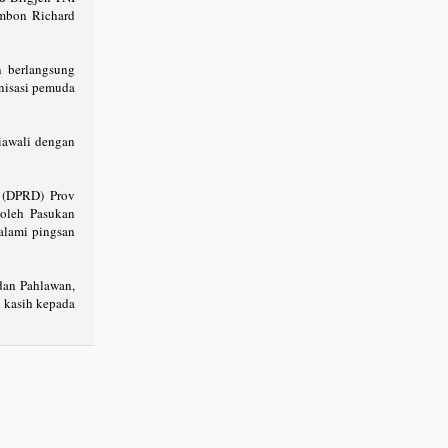
Ambon Richard
n berlangsung
anisasi pemuda
iawali dengan
h (DPRD) Prov
 oleh Pasukan
galami pingsan
dan Pahlawan,
 kasih kepada