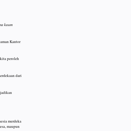
ama kaum
alaman Kantor
kita peroleh
erdekaan dari
ijadikan
nesia merdeka
 desa, maupun