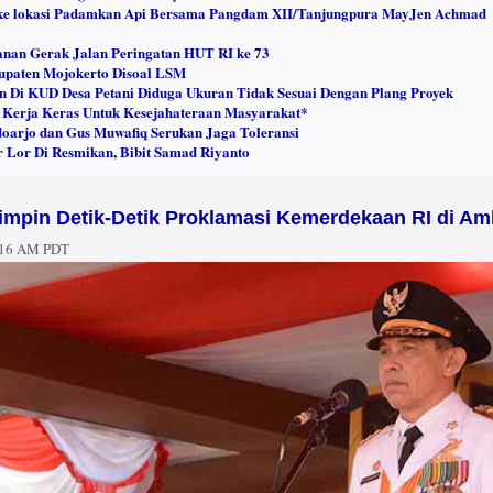
 ke lokasi Padamkan Api Bersama Pangdam XII/Tanjungpura MayJen Achmad
anan Gerak Jalan Peringatan HUT RI ke 73
upaten Mojokerto Disoal LSM
n Di KUD Desa Petani Diduga Ukuran Tidak Sesuai Dengan Plang Proyek
n Kerja Keras Untuk Kesejahateraan Masyarakat*
doarjo dan Gus Muwafiq Serukan Jaga Toleransi
 Lor Di Resmikan, Bibit Samad Riyanto
Pimpin Detik-Detik Proklamasi Kemerdekaan RI di A
:16 AM PDT