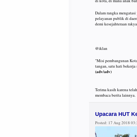
di kota, di mana anak ba
Dalam rangka mengatasi 
pelayanan publik di dae
demi kesejahteraan rakya
@iklan
"Misi pembangunan Kota 
tangan, satu hati bekerj
(adv/adv)
Terima kasih karena tela
membaca berita lainnya.
Upacara HUT Ke
Posted:
17 Aug 2018 03