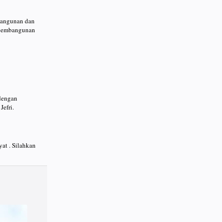
bangunan dan
m pembangunan
dengan
Jefri.
at . Silahkan