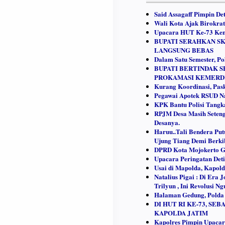
Said Assagaff Pimpin D
Wali Kota Ajak Birokrat
Upacara HUT Ke-73 Kem
BUPATI SERAHKAN SK
LANGSUNG BEBAS
Dalam Satu Semester, Po
BUPATI BERTINDAK S
PROKAMASI KEMERDE
Kurang Koordinasi, Pa
Pegawai Apotek RSUD Na
KPK Bantu Polisi Tangk
RPJM Desa Masih Seteng
Desanya.
Haruu..Tali Bendera Put
Ujung Tiang Demi Berki
DPRD Kota Mojokerto Ge
Upacara Peringatan Det
Usai di Mapolda, Kapol
Natalius Pigai : Di Era
Trilyun , Ini Revolusi Ng
Halaman Gedung, Polda 
DI HUT RI KE-73, S
KAPOLDA JATIM
Kapolres Pimpin Upacar