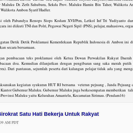
r Maluku Dr. Zeth Sahubura, Sekda Prov. Maluku Hamin Bin Taher, Walikota 
Walikota Ambon Syarif Hadler.
i oleh Pabandya Renops Siops Kodam XVI/Ptm, Letkol Inf Tri Yudiyanto da
cara ini diikuti TNI dan Polri, Pegawai Negeri Sipil (PNS), pelajar, mahasiswa, org
ngatan Detik Detik Proklamasi Kemerdekaan Republik Indonesia di Ambon ini d
ikan secara bersamaan.
ngan pembacaan teks proklamasi oleh Ketua Dewan Perwakilan Rakyat Daera
bacaan doa. Kemudian dilanjutkan dengan pengibaran sang saka merah putih
bra). Dari pantauan, sejumlah peserta dari kalangan pelajar tidak ada yang men
laksanakan kegiatan syukuran HUT RI bersama veteran pejuang , Janda Pejuang 
 Kantor Gubernur Maluku. Gubernur Maluku juga berkesempatan memberikan tali
se-Provinsi Maluku yaitu Kelurahan Amantelu, Kecamatan Sirimau. (Pendam16)
Birokrat Satu Hati Bekerja Untuk Rakyat
:09 AM PDT