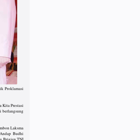
k Proklamasi
Kita Prestasi
i berlangsung
/Ambon Laksma
. Andap Budhi
u Brigjen TNI