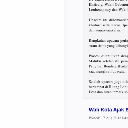
Khairuly, Wakil Gubenu
Louhenapessy dan Wakil 
Upacara ini dikomandan
khidmat serta lancar. Upa
dan kemasyarakatan.
Rangkaian upacara peri
suara sirine yang dibuny
Prosesi dilanjutkan de
Maluku setelah itu pem
Pengibar Bendera (Paski
saat mengikuti upacara.
Setelah upacara juga di
bertempat di Ruang Lobi
Desa dan lurah terbaik 
Wali Kota Ajak 
Posted:
17 Aug 2018 04