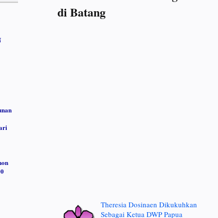
di Batang
N
unan
ari
non
00
Theresia Dosinaen Dikukuhkan
Sebagai Ketua DWP Papua