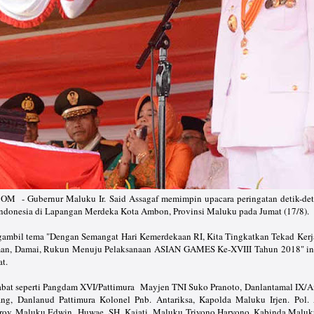
 Gubernur Maluku Ir. Said Assagaf memimpin upacara peringatan detik-deti
ndonesia di Lapangan Merdeka Kota Ambon, Provinsi Maluku pada Jumat (17/8).
mbil tema "Dengan Semangat Hari Kemerdekaan RI, Kita Tingkatkan Tekad Kerja 
an, Damai, Rukun Menuju Pelaksanaan ASIAN GAMES Ke-XVIII Tahun 2018" in
t.
jabat seperti Pangdam XVI/Pattimura Mayjen TNI Suko Pranoto, Danlantamal IX
g, Danlanud Pattimura Kolonel Pnb. Antariksa, Kapolda Maluku Irjen. Pol
rov. Maluku Edwin Huwae SH, Kajati Maluku Triyono Haryono, Kabinda Maluk