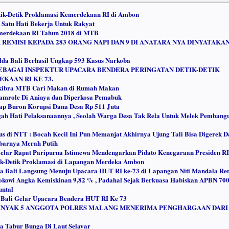
etik-Detik Proklamasi Kemerdekaan RI di Ambon
 Satu Hati Bekerja Untuk Rakyat
erdekaan RI Tahun 2018 di MTB
 REMISI KEPADA 283 ORANG NAPI DAN 9 DI ANATARA NYA DINYATAKA
lda Bali Berhasil Ungkap 593 Kasus Narkoba
EBAGAI INSPEKTUR UPACARA BENDERA PERINGATAN DETIK-DETIK
KAAN RI KE 73.
skibra MTB Cari Makan di Rumah Makan
mrole Di Aniaya dan Diperkosa Pemabuk
ap Buron Korupsi Dana Desa Rp 511 Juta
ah Hati Pelaksanaannya , Seolah Warga Desa Tak Rela Untuk Melek Pembang
us di NTT : Bocah Kecil Ini Pun Memanjat Akhirnya Ujung Tali Bisa Digerek D
barnya Merah Putih
lar Rapat Paripurna Istimewa Mendengarkan Pidato Kenegaraan Presiden RI
ik-Detik Proklamasi di Lapangan Merdeka Ambon
da Bali Langsung Menuju Upacara HUT RI ke-73 di Lapangan Niti Mandala Re
 Jokowi Angka Kemiskinan 9,82 % , Padahal Sejak Berkuasa Habiskan APBN 70
untal
Bali Gelar Upacara Bendera HUT RI Ke 73
EBANYAK 5 ANGGOTA POLRES MALANG MENERIMA PENGHARGAAN DARI
a Tabur Bunga Di Laut Selayar